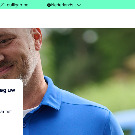
culligan.be
Nederlands
weg uw
aar het