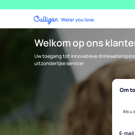
Overslaan en naar de inhoud gaan
Welkom op ons klante
Uw toegang tot innovatieve drinkwateroplo
uitzonderlijke service!
Om to
Als u 
E-mail